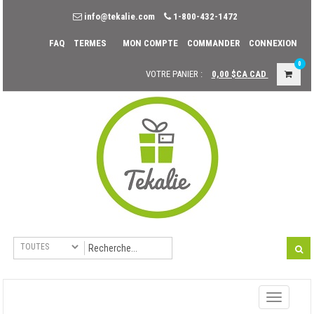
info@tekalie.com
1-800-432-1472
FAQ
TERMES
MON COMPTE
COMMANDER
CONNEXION
0
VOTRE PANIER :
0,00 $CA
CAD
Toggle
navigati