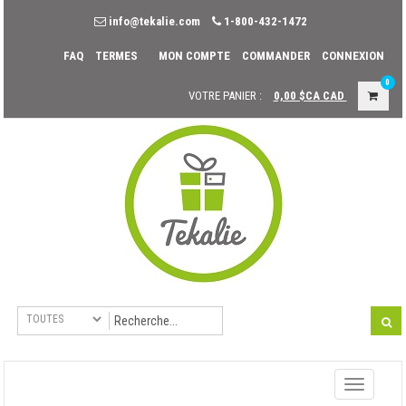
info@tekalie.com
1-800-432-1472
FAQ
TERMES
MON COMPTE
COMMANDER
CONNEXION
0
VOTRE PANIER :
0,00 $CA
CAD
Toggle
navigati