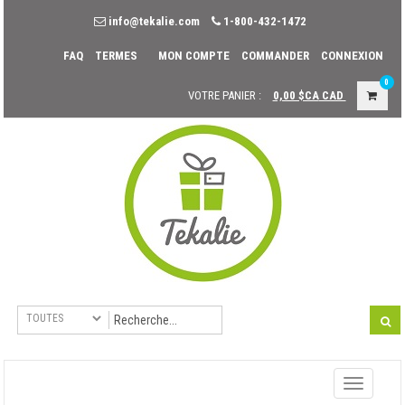
info@tekalie.com
1-800-432-1472
FAQ
TERMES
MON COMPTE
COMMANDER
CONNEXION
0
VOTRE PANIER :
0,00 $CA
CAD
Toggle
navigati